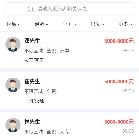
在校学生工作经验
本科
行政后勤
建筑装潢
确定
区域
经验
学历
职位
更多
三年以上工作经验
硕士
销售岗位
教师
邓先生
5000-8000元
四年以上工作经验
博士
文员
护士
08-09
不限区域
全职
高中
五年以上工作经验
财务会计
传单派发
技工/普工
十年以上工作经验
超市零售
促销导购
崔先生
5000-8000元
网络IT
保健按摩
08-09
不限区域
全职
司机/交通
快递员
前台接待
收银员
技术员/工程师
林先生
5000-8000元
08-09
水电/机修
部门经理
不限区域
全职
大专