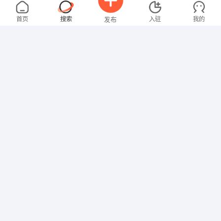
沈女士
3000-4000元
08-07
不限区域
全职
大专
首页
搜索
入驻
我的
发布
文员
温女士
4000-5000元
08-07
不限区域
全职
大专
招聘信息
求职简历
文员
叶先生
5000-8000元
08-06
不限区域
全职
高中
销售岗位
男先生
4000-5000元
08-06
不限区域
全职
高中